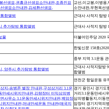
이교봉선생묘,권흥규선생묘소안내판,조종진묘
교선,이교봉,이병용
표선생묘소안내판,김세환선생묘,
소안내판,우현옥선생
방 통합앨범
근대사 사적지 탐방 
주시 추가탐방 통합앨범
근대사 사적지 탐방 
보물
더불어민주당 2020
한빛신문 158호(2020
중부 지역 3.1운동 
근대사 사적지탐방 9
시, 양주시 추가탐방 통합앨범
합앨범
연천군 항일운동 유
지-송병준 별장 안내판,구성삼거리 3.1운
경기 용인시 경기도
운동만세시위지안내판,김량장터 이익삼의병
거리3.1운동만세시
면사무소 3.1운동만세시위지안내판,백암장
삼의병활동지,이동면
세시위지안내판,머내만세운동 안내판(애국지
암장터 경기지역의병
정찬,이희대,진암회
안내판,애국지사 김