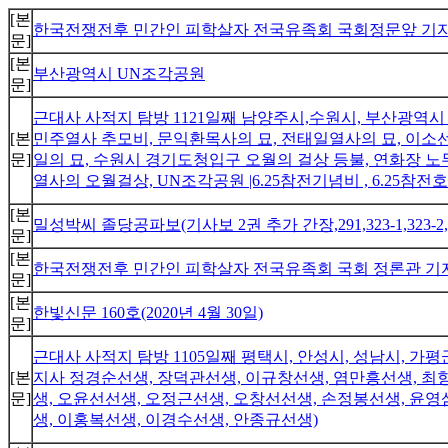
[본
한국전쟁전후 민간인 피학살자 전국유족회 국회정문앞 기자회견(
문]
[본
부산광역시 UN조각공원
문]
근대사 사적지 탐방 1121일째 남양주시,수원시, 부산광역시
[본
민주열사 추모비, 문익환목사의 묘, 전태일열사의 묘, 이소선
문]
일의 묘, 수원시 경기도청입구 오월의 걸상 등불, 연화장 
열사의 오월걸상, UN조각공원 |6.25참전기념비 , 6.25참
[본
밀성박씨 졸당공파보(기사보 2권 추가 간장,291,323-1,323-2,323-3
문]
[본
한국전쟁전후 민간인 피학살자 전국유족회 국회 정론관 기자회견(
문]
[본
한빛신문 160호(2020년 4월 30일)
문]
근대사 사적지 탐방 1105일째 평택시, 안성시, 성남시, 가
[본
지사 정경순선생, 장덕관선생, 이규창선생, 염만흥선생, 최
문]
생, 오윤선선생, 오정근선생, 오창선선생, 손정봉선생, 윤영
생, 이홍복선생, 이경수선생, 안종규선생)