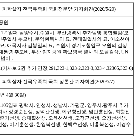
피학살자 전국유족회 국회정문앞 기자회견(2020/5/20)
공원
1121일째 남양주시,수원시, 부산광역시 추가탐방 통합앨범(모
 민주열사 추모비, 문익환목사의 묘, 전태일열사의 묘, 이소선여
 묘, 애국지사 김봉일의 묘, 수원시 경기도청입구 오월의 걸상
대통령 추모비, 부산 쌈지공원 황보영국 열사의 오월걸상, UN
념비 ,
2권 추가 간장,291,323-1,323-2,323-3,323-4,32305,323-6)
피학살자 전국유족회 국회 정론관 기자회견(2020/5/7)
년 4월 30일)
105일째 평택시, 안성시, 성남시, 가평군, 양주시,광주시 추가
사 정경순선생, 장덕관선생, 이규창선생, 염만흥선생, 최항진
이준기선생, 송재필선생, 오윤선선생, 오정근선생, 오창선선생,
생, 이기훈선생, 한영복선생, 한백호선생, 이홍복선생, 이경수