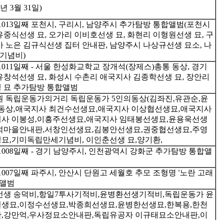
년 3월 31일)
1013일째 포천시, 구리시, 남양주시 추가탐방 통합앨범(포천시
중식선생 묘, 오가리 이비호선생 묘, 화현리 이형원선생 묘, 구
 노은 김규식선생 집터 안내판, 남양주시 나상규선생 묘소, 나
기념비)
011일째 - 서울 한성화교학교 장개석(장제스)총통 동상, 경기
창석선생 묘, 화성시 수촌리 애국지사 김종학선생 묘, 장안리
 묘 추가탐방 통합앨범
원 독립운동가의거리 독립운동가 5인의동상(김좌진,유관순,윤
운동상,애국지사 최건수선생묘,애국지사 이상협선생묘,애국지사
사 이봉성,이흥주선생묘,애국지사 임태봉선생묘,윤용욱선생
석마을안내판,서창인선생묘,김봉안선생묘,권중협선생묘,주영
묘,기미독립만세기념비, 이인춘선생 묘,양기환,
1008일째 - 경기 남양주시, 인천광역시 강화군 추가탐방 통합앨
007일째 파주시, 안산시 단원고 세월호 추모 조형명 '노란 고래
합앨범
선생 송덕비,항일7투사기적비,윤병환선생기적비,독립운동가 윤
생묘,이정수선생묘,박종희선생묘,윤병한선생묘,한복용,한천
,강만억,우사정묘소안내판,독립유공자 이규태묘소안내판,이