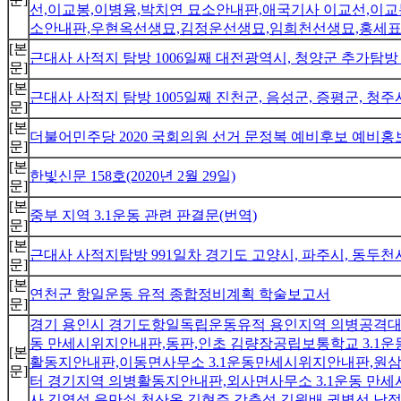
선,이교봉,이병용,박치연 묘소안내판,애국기사 이교선,
소안내판,우현옥선생묘,김정운선생묘,임희천선생묘,홍세
[본
근대사 사적지 탐방 1006일째 대전광역시, 청양군 추가탐
문]
[본
근대사 사적지 탐방 1005일째 진천군, 음성군, 증평군, 청
문]
[본
더불어민주당 2020 국회의원 선거 문정복 예비후보 예비홍
문]
[본
한빛신문 158호(2020년 2월 29일)
문]
[본
중부 지역 3.1운동 관련 판결문(번역)
문]
[본
근대사 사적지탐방 991일차 경기도 고양시, 파주시, 동두천
문]
[본
연천군 항일운동 유적 종합정비계획 학술보고서
문]
경기 용인시 경기도항일독립운동유적 용인지역 의병공격대상
동 만세시위지안내판,동판,인초 김량장공립보통학교 3.1
[본
활동지안내판,이동면사무소 3.1운동만세시위지안내판,원삼
문]
터 경기지역 의병활동지안내판,외사면사무소 3.1운동 만
사 김영석,윤만쇠,천산옥,김현주,강춘석,김원배,권병선,남