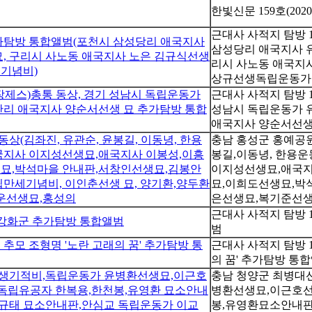
한빛신문 159호(2020
근대사 사적지 탐방 
 추가탐방 통합앨범(포천시 삼성당리 애국지사
삼성당리 애국지사 유
묘, 구리시 사노동 애국지사 노은 김규식선생
리시 사노동 애국지사
 기념비)
상규선생독립운동가
(장제스)총통 동상, 경기 성남시 독립운동가
근대사 사적지 탐방 1
안리 애국지사 양순서선생 묘 추가탐방 통합
성남시 독립운동가 유
애국지사 양순서선생
(김좌진, 유관순, 윤봉길, 이동녕, 한용
충남 홍성군 홍예공
국지사 이지성선생묘,애국지사 이봉성,이흥
봉길,이동녕, 한용
묘,박석마을 안내판,서창인선생묘,김봉안
이지성선생묘,애국지
만세기념비, 이인춘선생 묘, 양기환,양두환
묘,이희도선생묘,박
동운선생묘,홍성의
은선생묘,복기준선생
근대사 사적지 탐방 
시 강화군 추가탐방 통합앨범
범
 추모 조형명 '노란 고래의 꿈' 추가탐방 통
근대사 사적지 탐방 1
의 꿈' 추가탐방 통
선생기적비,독립운동가 윤병환선생묘,이근호
충남 청양군 최병대
독립유공자 한복용,한천봉,유영환 묘소안내
병환선생묘,이근호선
이규태 묘소안내판,안심교 독립운동가 이교
봉,유영환묘소안내판