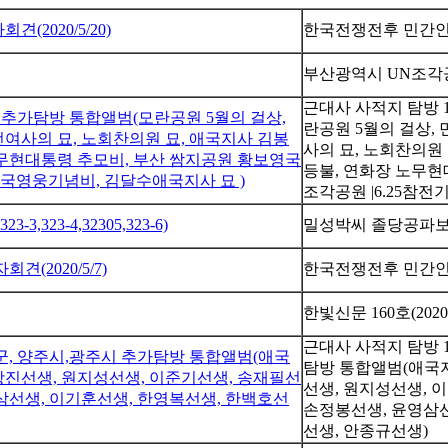
2020/5/20)
한국전쟁전후 민간인 
부산광역시 UN조각
근대사 사적지 탐방 
 추가탐방 통합앨범(모란공원 5월의 걸상,
란공원 5월의 걸상,
여사의 묘, 노회찬의원 묘, 애국지사 김봉
사의 묘, 노회찬의원
노무현대통령 추모비, 부산 쌈지공원 황보영국
등불, 연화장 노무현
전호국영웅기념비, 김달수애국지사 묘 )
조각공원 |6.25참전기
,323-4,32305,323-6)
밀성박씨 졸당공파보(기사보 
2020/5/7)
한국전쟁전후 민간인 
한빛신문 160호(2020
근대사 사적지 탐방 1
평군, 양주시,광주시 추가탐방 통합앨범(애국
탐방 통합앨범(애국지
항진선생, 원지성선생, 이준기선생, 송재필선
선생, 원지성선생, 
삼선생, 이기훈선생, 한영복선생, 한백호선
손정봉선생, 윤영삼선
선생, 안종규선생)