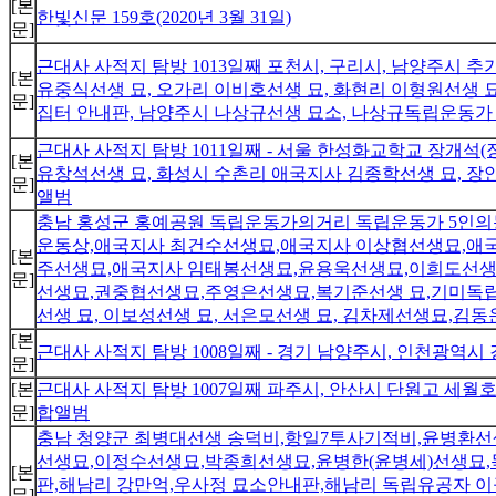
[본
한빛신문 159호(2020년 3월 31일)
문]
근대사 사적지 탐방 1013일째 포천시, 구리시, 남양주시
[본
유중식선생 묘, 오가리 이비호선생 묘, 화현리 이형원선생 
문]
집터 안내판, 남양주시 나상규선생 묘소, 나상규독립운동가
근대사 사적지 탐방 1011일째 - 서울 한성화교학교 장개석
[본
유창석선생 묘, 화성시 수촌리 애국지사 김종학선생 묘, 장
문]
앨범
충남 홍성군 홍예공원 독립운동가의거리 독립운동가 5인의동상
운동상,애국지사 최건수선생묘,애국지사 이상협선생묘,애
[본
주선생묘,애국지사 임태봉선생묘,윤용욱선생묘,이희도선생
문]
선생묘,권중협선생묘,주영은선생묘,복기준선생 묘,기미독립
선생 묘, 이보성선생 묘, 서은모선생 묘, 김차제선생묘,김
[본
근대사 사적지 탐방 1008일째 - 경기 남양주시, 인천광역
문]
[본
근대사 사적지 탐방 1007일째 파주시, 안산시 단원고 세월호
문]
합앨범
충남 청양군 최병대선생 송덕비,항일7투사기적비,윤병환
선생묘,이정수선생묘,박종희선생묘,윤병한(윤병세)선생묘,
[본
판,해남리 강만억,우사정 묘소안내판,해남리 독립유공자 
문]