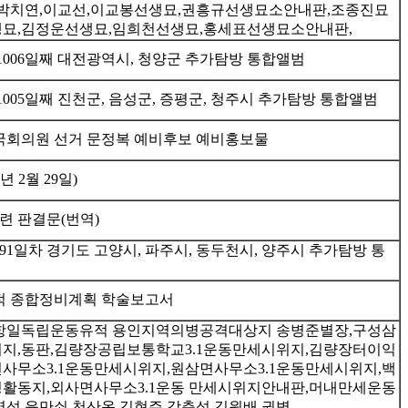
,박치연,이교선,이교봉선생묘,권흥규선생묘소안내판,조종진묘
묘,김정운선생묘,임희천선생묘,홍세표선생묘소안내판,
1006일째 대전광역시, 청양군 추가탐방 통합앨범
1005일째 진천군, 음성군, 증평군, 청주시 추가탐방 통합앨범
 국회의원 선거 문정복 예비후보 예비홍보물
년 2월 29일)
관련 판결문(번역)
91일차 경기도 고양시, 파주시, 동두천시, 양주시 추가탐방 통
적 종합정비계획 학술보고서
항일독립운동유적 용인지역의병공격대상지 송병준별장,구성삼
위지,동판,김량장공립보통학교3.1운동만세시위지,김량장터이익
사무소3.1운동만세시위지,원삼면사무소3.1운동만세시위지,백
활동지,외사면사무소3.1운동 만세시위지안내판,머내만세운동
영석,윤만쇠,천산옥,김현주,강춘석,김원배,권병